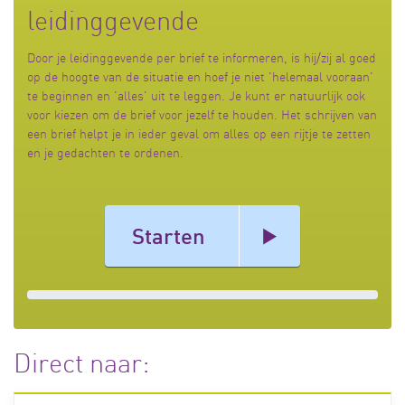
leidinggevende
Door je leidinggevende per brief te informeren, is hij/zij al goed
op de hoogte van de situatie en hoef je niet 'helemaal vooraan'
te beginnen en 'alles' uit te leggen. Je kunt er natuurlijk ook
voor kiezen om de brief voor jezelf te houden. Het schrijven van
een brief helpt je in ieder geval om alles op een rijtje te zetten
en je gedachten te ordenen.
Starten
Direct naar: