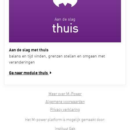
Aan de slag
thuis
Aan de slag met thuis
balans en tijd vinden, grenzen stellen en omgaan met
veranderingen
Ga naar module thuis
Meer over M-Power
Algemene voorwaarden
Privacy verklaring
Het M-power platform is mogelijk gemaakt door:
Instituut Gak